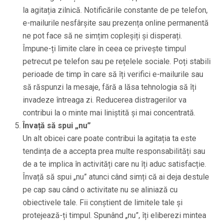
la agitația zilnică. Notificările constante de pe telefon,
e-mailurile nesfârșite sau prezența online permanentă
ne pot face să ne simțim copleșiți și disperați.
Împune-ți limite clare în ceea ce privește timpul
petrecut pe telefon sau pe rețelele sociale. Poți stabili
perioade de timp în care să îți verifici e-mailurile sau
să răspunzi la mesaje, fără a lăsa tehnologia să îți
invadeze întreaga zi. Reducerea distragerilor va
contribui la o minte mai liniștită și mai concentrată.
Învață să spui „nu”
Un alt obicei care poate contribui la agitația ta este
tendința de a accepta prea multe responsabilități sau
de a te implica în activități care nu îți aduc satisfacție.
Învață să spui „nu” atunci când simți că ai deja destule
pe cap sau când o activitate nu se aliniază cu
obiectivele tale. Fii conștient de limitele tale și
protejează-ți timpul. Spunând „nu”, îți eliberezi mintea