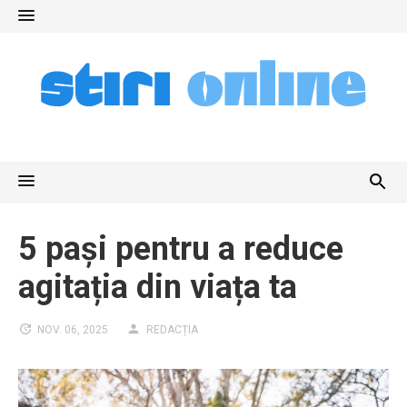
Skip
to
content
5 pași pentru a reduce
agitația din viața ta
NOV. 06, 2025
REDACȚIA