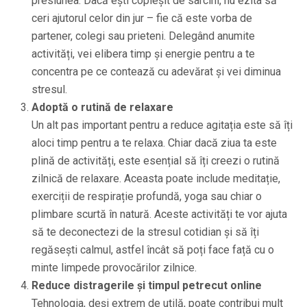
presiunea. Dacă ești copleșit de sarcini, nu ezita să
ceri ajutorul celor din jur – fie că este vorba de
partener, colegi sau prieteni. Delegând anumite
activități, vei elibera timp și energie pentru a te
concentra pe ce contează cu adevărat și vei diminua
stresul.
Adoptă o rutină de relaxare
Un alt pas important pentru a reduce agitația este să îți
aloci timp pentru a te relaxa. Chiar dacă ziua ta este
plină de activități, este esențial să îți creezi o rutină
zilnică de relaxare. Aceasta poate include meditație,
exerciții de respirație profundă, yoga sau chiar o
plimbare scurtă în natură. Aceste activități te vor ajuta
să te deconectezi de la stresul cotidian și să îți
regăsești calmul, astfel încât să poți face față cu o
minte limpede provocărilor zilnice.
Reduce distragerile și timpul petrecut online
Tehnologia, deși extrem de utilă, poate contribui mult