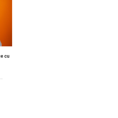
ce cu
,…