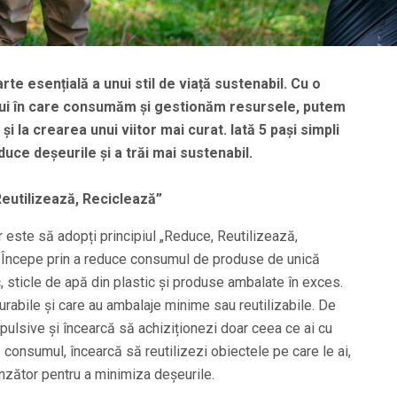
te esențială a unui stil de viață sustenabil. Cu o
ui în care consumăm și gestionăm resursele, putem
și la crearea unui viitor mai curat. Iată 5 pași simpli
duce deșeurile și a trăi mai sustenabil.
Reutilizează, Reciclează”
 este să adopți principiul „Reduce, Reutilizează,
i. Începe prin a reduce consumul de produse de unică
, sticle de apă din plastic și produse ambalate în exces.
abile și care au ambalaje minime sau reutilizabile. De
ulsive și încearcă să achiziționezi doar ceea ce ai cu
consumul, încearcă să reutilizezi obiectele pe care le ai,
unzător pentru a minimiza deșeurile.