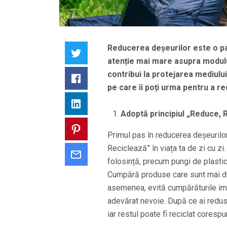
Reducerea deșeurilor este o par
Twitter
atenție mai mare asupra modul
contribui la protejarea mediului 
Facebook
pe care îi poți urma pentru a re
LinkedIn
Adoptă principiul „Reduce, 
Pinterest
Primul pas în reducerea deșeurilor
Reciclează” în viața ta de zi cu z
Email
folosință, precum pungi de plastic
Cumpără produse care sunt mai dur
asemenea, evită cumpărăturile imp
adevărat nevoie. După ce ai redus 
iar restul poate fi reciclat coresp