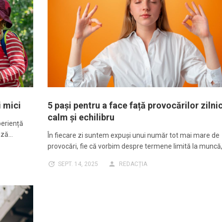
i mici
5 pași pentru a face față provocărilor zilni
calm și echilibru
periență
ează…
În fiecare zi suntem expuși unui număr tot mai mare de
provocări, fie că vorbim despre termene limită la muncă
SEPT. 14, 2025
REDACȚIA