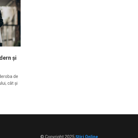
dern și
rderoba de
ui, cât și
© Copyright 2025
Știri Online