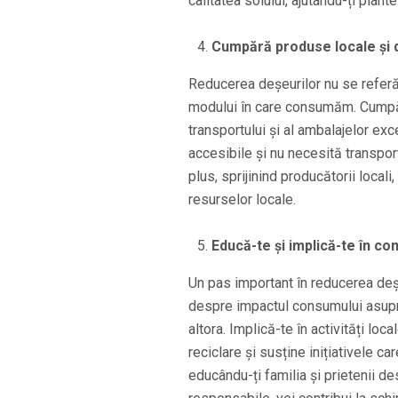
calitatea solului, ajutându-ți pla
Cumpără produse locale și
Reducerea deșeurilor nu se referă 
modului în care consumăm. Cumpăr
transportului și al ambalajelor e
accesibile și nu necesită transpor
plus, sprijinind producătorii locali
resurselor locale.
Educă-te și implică-te în co
Un pas important în reducerea deșe
despre impactul consumului asupra 
altora. Implică-te în activități loc
reciclare și susține inițiativele 
educându-ți familia și prietenii de