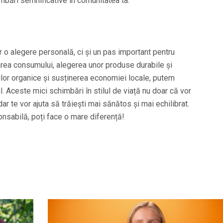
imbări semnificative în comunitatea ta.
 o alegere personală, ci și un pas important pentru
carea consumului, alegerea unor produse durabile și
ilor organice și susținerea economiei locale, putem
il. Aceste mici schimbări în stilul de viață nu doar că vor
r te vor ajuta să trăiești mai sănătos și mai echilibrat.
nsabilă, poți face o mare diferență!