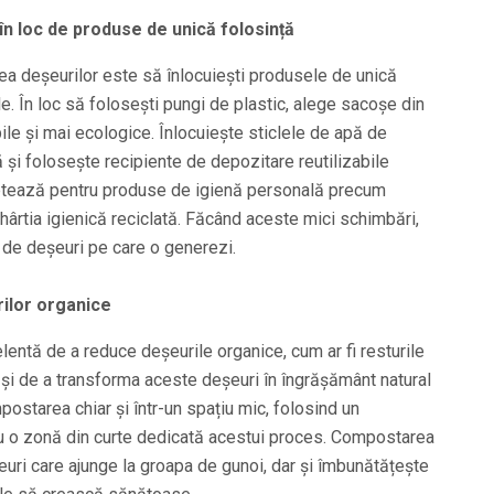
în loc de produse de unică folosință
ea deșeurilor este să înlocuiești produsele de unică
ile. În loc să folosești pungi de plastic, alege sacoșe din
bile și mai ecologice. Înlocuiește sticlele de apă de
ă și folosește recipiente de depozitare reutilizabile
ptează pentru produse de igienă personală precum
hârtia igienică reciclată. Făcând aceste mici schimbări,
 de deșeuri pe care o generezi.
ilor organice
tă de a reduce deșeurile organice, cum ar fi resturile
, și de a transforma aceste deșeuri în îngrășământ natural
postarea chiar și într-un spațiu mic, folosind un
 o zonă din curte dedicată acestui proces. Compostarea
uri care ajunge la groapa de gunoi, dar și îmbunătățește