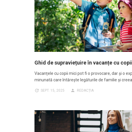
Ghid de supraviețuire în vacanțe cu copi
Vacanțele cu copii mici pot fi o provocare, dar și o ex
minunată care întărește legăturile de familie și cre
SEPT. 15, 2025
REDACȚIA