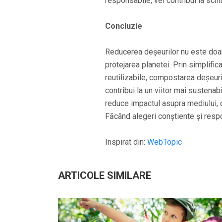
responsabile, vei contribui la sch
Concluzie
Reducerea deșeurilor nu este doar
protejarea planetei. Prin simplifi
reutilizabile, compostarea deșeur
contribui la un viitor mai sustenab
reduce impactul asupra mediului, da
Făcând alegeri conștiente și respo
Inspirat din:
WebTopic
ARTICOLE SIMILARE