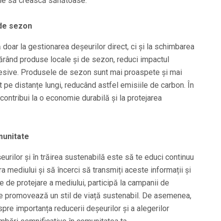
ntele să crească sănătoase.
 de sezon
doar la gestionarea deșeurilor direct, ci și la schimbarea
ând produse locale și de sezon, reduci impactul
xcesive. Produsele de sezon sunt mai proaspete și mai
t pe distanțe lungi, reducând astfel emisiile de carbon. În
, contribui la o economie durabilă și la protejarea
munitate
urilor și în trăirea sustenabilă este să te educi continuu
mediului și să încerci să transmiți aceste informații și
ale de protejare a mediului, participă la campanii de
care promovează un stil de viață sustenabil. De asemenea,
spre importanța reducerii deșeurilor și a alegerilor