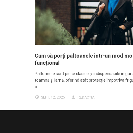
Cum să porți paltoanele într-un mod mo
funcțional
Paltoanele sunt piese clasice și indispensabile în ga
toamnă și iarnă, oferind atât protecție împotriva frigul
o…
SEPT. 12, 2025
REDACȚIA