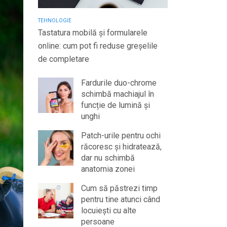
TEHNOLOGIE
Tastatura mobilă și formularele
online: cum pot fi reduse greșelile
de completare
Fardurile duo-chrome
schimbă machiajul în
funcție de lumină și
unghi
Patch-urile pentru ochi
răcoresc și hidratează,
dar nu schimbă
anatomia zonei
Cum să păstrezi timp
pentru tine atunci când
locuiești cu alte
persoane