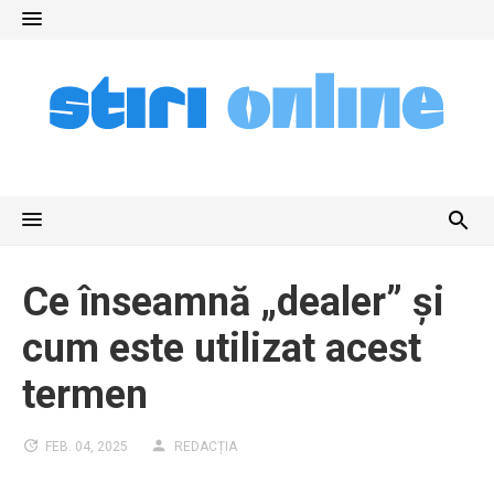
Skip
to
content
Ce înseamnă „dealer” și
cum este utilizat acest
termen
FEB. 04, 2025
REDACȚIA