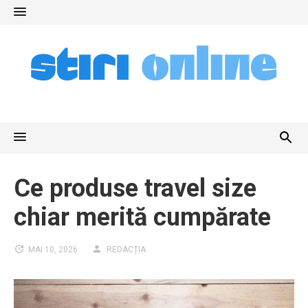
Skip
to
content
Ce produse travel size
chiar merită cumpărate
MAI 10, 2026
REDACȚIA