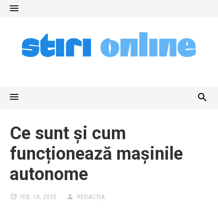
Skip
to
content
Ce sunt și cum
funcționează mașinile
autonome
FEB. 18, 2025
REDACȚIA