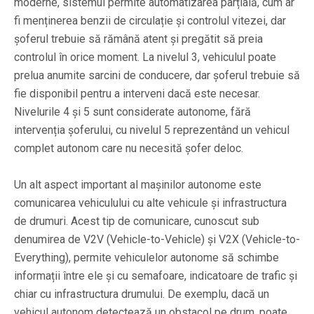
moderne, sistemul permite automatizarea parțială, cum ar
fi menținerea benzii de circulație și controlul vitezei, dar
șoferul trebuie să rămână atent și pregătit să preia
controlul în orice moment. La nivelul 3, vehiculul poate
prelua anumite sarcini de conducere, dar șoferul trebuie să
fie disponibil pentru a interveni dacă este necesar.
Nivelurile 4 și 5 sunt considerate autonome, fără
intervenția șoferului, cu nivelul 5 reprezentând un vehicul
complet autonom care nu necesită șofer deloc.
Un alt aspect important al mașinilor autonome este
comunicarea vehiculului cu alte vehicule și infrastructura
de drumuri. Acest tip de comunicare, cunoscut sub
denumirea de V2V (Vehicle-to-Vehicle) și V2X (Vehicle-to-
Everything), permite vehiculelor autonome să schimbe
informații între ele și cu semafoare, indicatoare de trafic și
chiar cu infrastructura drumului. De exemplu, dacă un
vehicul autonom detectează un obstacol pe drum, poate