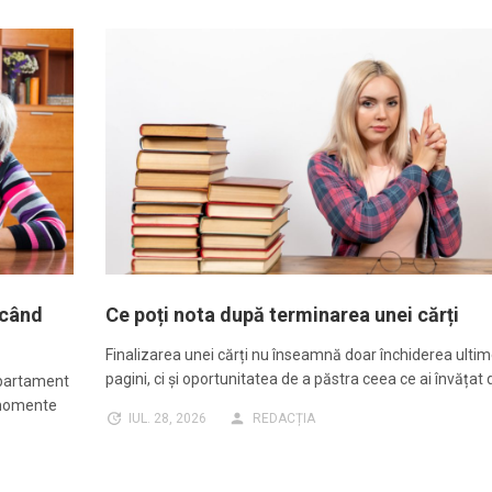
 când
Ce poți nota după terminarea unei cărți
Finalizarea unei cărți nu înseamnă doar închiderea ultim
pagini, ci și oportunitatea de a păstra ceea ce ai învățat 
 apartament
 momente
IUL. 28, 2026
REDACȚIA