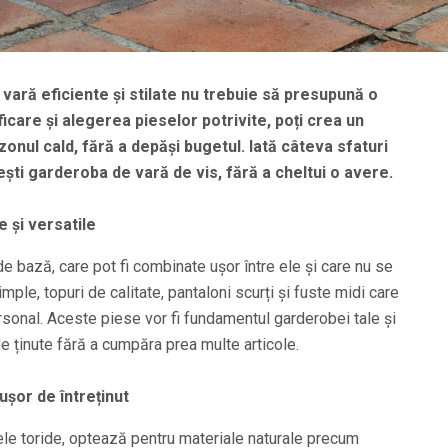
ară eficiente și stilate nu trebuie să presupună o
ficare și alegerea pieselor potrivite, poți crea un
zonul cald, fără a depăși bugetul. Iată câteva sfaturi
iești garderoba de vară de vis, fără a cheltui o avere.
e și versatile
e bază, care pot fi combinate ușor între ele și care nu se
ple, topuri de calitate, pantaloni scurți și fuste midi care
rsonal. Aceste piese vor fi fundamentul garderobei tale și
de ținute fără a cumpăra prea multe articole.
ușor de întreținut
ilele toride, optează pentru materiale naturale precum