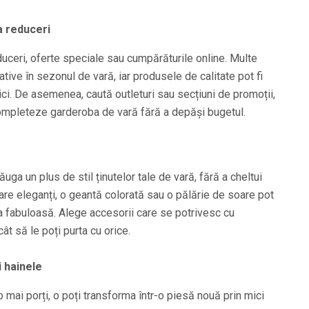
a reduceri
duceri, oferte speciale sau cumpărăturile online. Multe
ive în sezonul de vară, iar produsele de calitate pot fi
mici. De asemenea, caută outleturi sau secțiuni de promoții,
completeze garderoba de vară fără a depăși bugetul.
uga un plus de stil ținutelor tale de vară, fără a cheltui
are eleganți, o geantă colorată sau o pălărie de soare pot
a fabuloasă. Alege accesorii care se potrivesc cu
cât să le poți purta cu orice.
i hainele
 mai porți, o poți transforma într-o piesă nouă prin mici