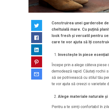
Construirea unei garderobe de v
Twitter
cheltuială mare. Cu puțină plani
look fresh și versatil pentru se
Facebook
care te vor ajuta să îți constru
LinkedIn
Investește în piese esențial
Pinterest
Începe prin a alege câteva piese d
demodează rapid. Căutați rochii sim
Email
să se potrivească cu stilul tău pe
te vor ajuta să creezi o varietate 
Alege materiale naturale și 
Pentru a te simți confortabil în z