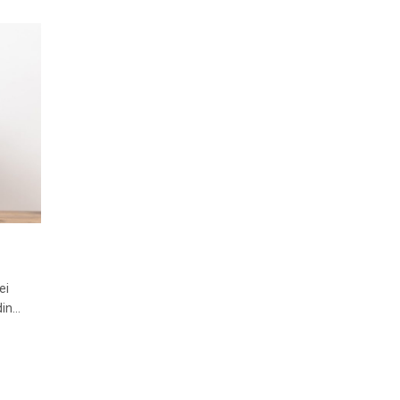
ei
din…