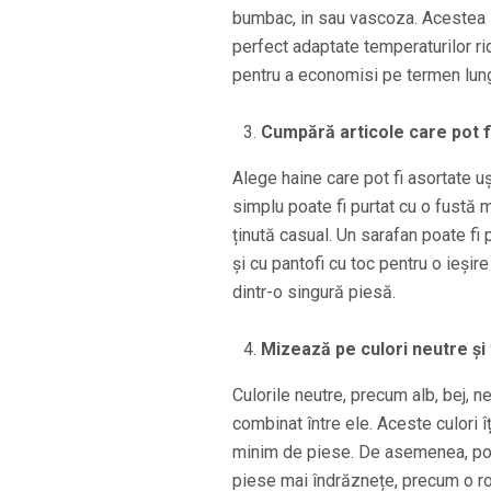
bumbac, in sau vascoza. Acestea sun
perfect adaptate temperaturilor r
pentru a economisi pe termen lung,
Cumpără articole care pot fi
Alege haine care pot fi asortate u
simplu poate fi purtat cu o fustă m
ținută casual. Un sarafan poate fi 
și cu pantofi cu toc pentru o ieșir
dintr-o singură piesă.
Mizează pe culori neutre ș
Culorile neutre, precum alb, bej, ne
combinat între ele. Aceste culori 
minim de piese. De asemenea, poț
piese mai îndrăznețe, precum o ro