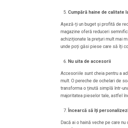
Cumpără haine de calitate l
Așeză-ți un buget și profită de re
magazine oferă reduceri semnificat
achiziționate la prețuri mult mai 
unde poți găsi piese care să îți 
Nu uita de accesorii
Accesoriile sunt cheia pentru a adă
mult. O pereche de ochelari de so
transforma o ținută simplă într-un
majoritatea pieselor tale, astfel în
Încearcă să îți personalizez
Dacă ai o haină veche pe care nu o