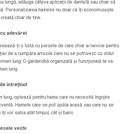
rea lungă, adăuga câteva aplicații de dantelă sau chiar să
uă. Personalizarea hainelor nu doar că îți economisește
 creată chiar de tine.
 cu adevărat
 creează-ți o listă cu piesele de care chiar ai nevoie pentru
ției de a cumpăra articole care nu se potrivesc cu stilul
termen lung. O garderobă organizată și funcțională te va
men lung.
de întreținut
lung, optează pentru haine care nu necesită îngrijire
cventă. Hainele care se pot spăla acasă sau care nu se
ți vor salva atât timpul, cât și banii.
iesele vechi