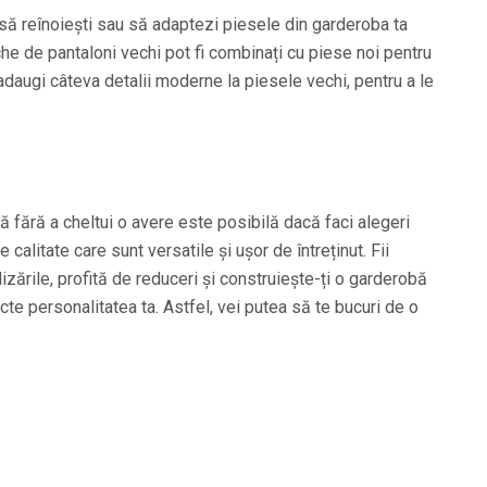
să reînoiești sau să adaptezi piesele din garderoba ta
he de pantaloni vechi pot fi combinați cu piese noi pentru
ă adaugi câteva detalii moderne la piesele vechi, pentru a le
 fără a cheltui o avere este posibilă dacă faci alegeri
e calitate care sunt versatile și ușor de întreținut. Fii
izările, profită de reduceri și construiește-ți o garderobă
ecte personalitatea ta. Astfel, vei putea să te bucuri de o