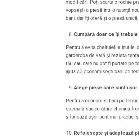
modificări. Poți scurta o rochie p
vopsești o piesă într-o nuanță no
bani, dar îți oferă și o piesă unică,
Cumpără doar ce îți trebuie
Pentru a evita cheltuielile inutile,
garderoba de vară și rezistă tenta
tău sau care nu pot fi purtate pe 
ajuta să economisești bani pe ter
Alege piese care sunt ușor 
Pentru a economisi bani pe termen 
specială sau curățare chimică fre
șifonează ușor sunt mai practici și î
Refolosește și adaptează p