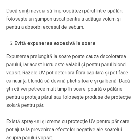
Dacă simți nevoia să împrospătezi părul între spălări,
folosește un șampon uscat pentru a adăuga volum și
pentru a absorbi excesul de sebum.
Evită expunerea excesivă la soare
Expunerea prelungită la soare poate cauza decolorarea
părului, iar acest lucru este valabil și pentru părul blond
vopsit. Razele UV pot deteriora fibra capilară și pot face
ca nuanța blondă să devină plictisitoare și galbenă. Dacă
știi că vei petrece mult timp în soare, poartă o pălărie
pentru a proteja părul sau folosește produse de protecție
solară pentru păr.
Există spray-uri și creme cu protecție UV pentru păr care
pot ajuta la prevenirea efectelor negative ale soarelui
asupra părului vopsit.