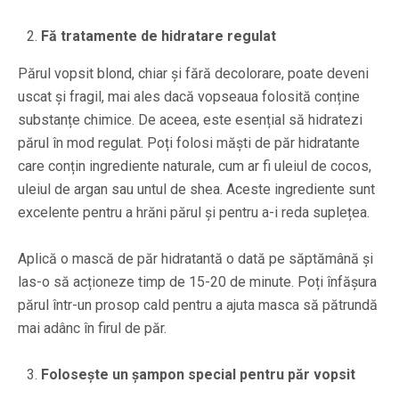
Fă tratamente de hidratare regulat
Părul vopsit blond, chiar și fără decolorare, poate deveni
uscat și fragil, mai ales dacă vopseaua folosită conține
substanțe chimice. De aceea, este esențial să hidratezi
părul în mod regulat. Poți folosi măști de păr hidratante
care conțin ingrediente naturale, cum ar fi uleiul de cocos,
uleiul de argan sau untul de shea. Aceste ingrediente sunt
excelente pentru a hrăni părul și pentru a-i reda suplețea.
Aplică o mască de păr hidratantă o dată pe săptămână și
las-o să acționeze timp de 15-20 de minute. Poți înfășura
părul într-un prosop cald pentru a ajuta masca să pătrundă
mai adânc în firul de păr.
Folosește un șampon special pentru păr vopsit