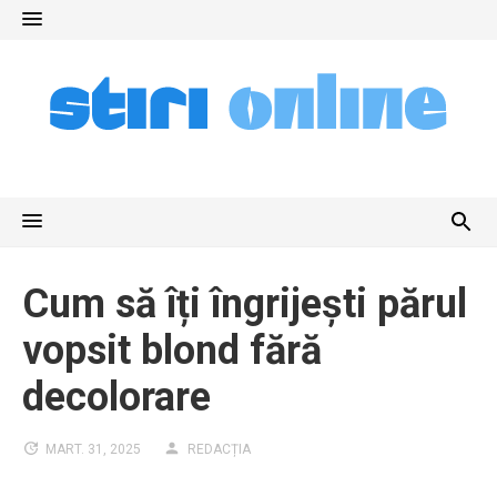
Skip
to
content
Cum să îți îngrijești părul
vopsit blond fără
decolorare
MART. 31, 2025
REDACȚIA