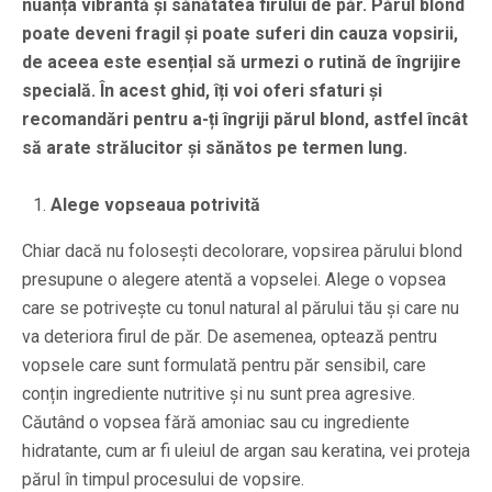
nuanța vibrantă și sănătatea firului de păr. Părul blond
poate deveni fragil și poate suferi din cauza vopsirii,
de aceea este esențial să urmezi o rutină de îngrijire
specială. În acest ghid, îți voi oferi sfaturi și
recomandări pentru a-ți îngriji părul blond, astfel încât
să arate strălucitor și sănătos pe termen lung.
Alege vopseaua potrivită
Chiar dacă nu folosești decolorare, vopsirea părului blond
presupune o alegere atentă a vopselei. Alege o vopsea
care se potrivește cu tonul natural al părului tău și care nu
va deteriora firul de păr. De asemenea, optează pentru
vopsele care sunt formulată pentru păr sensibil, care
conțin ingrediente nutritive și nu sunt prea agresive.
Căutând o vopsea fără amoniac sau cu ingrediente
hidratante, cum ar fi uleiul de argan sau keratina, vei proteja
părul în timpul procesului de vopsire.