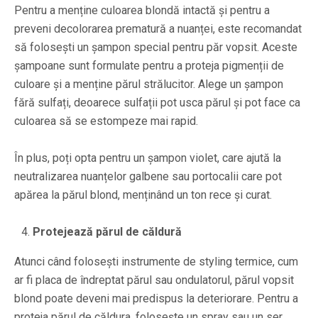
Pentru a menține culoarea blondă intactă și pentru a
preveni decolorarea prematură a nuanței, este recomandat
să folosești un șampon special pentru păr vopsit. Aceste
șampoane sunt formulate pentru a proteja pigmenții de
culoare și a menține părul strălucitor. Alege un șampon
fără sulfați, deoarece sulfații pot usca părul și pot face ca
culoarea să se estompeze mai rapid.
În plus, poți opta pentru un șampon violet, care ajută la
neutralizarea nuanțelor galbene sau portocalii care pot
apărea la părul blond, menținând un ton rece și curat.
Protejează părul de căldură
Atunci când folosești instrumente de styling termice, cum
ar fi placa de îndreptat părul sau ondulatorul, părul vopsit
blond poate deveni mai predispus la deteriorare. Pentru a
proteja părul de căldura, folosește un spray sau un ser