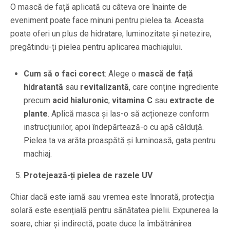
O mască de față aplicată cu câteva ore înainte de
eveniment poate face minuni pentru pielea ta. Aceasta
poate oferi un plus de hidratare, luminozitate și netezire,
pregătindu-ți pielea pentru aplicarea machiajului.
Cum să o faci corect
: Alege o
mască de față
hidratantă
sau
revitalizantă
, care conține ingrediente
precum
acid hialuronic
,
vitamina C
sau
extracte de
plante
. Aplică masca și las-o să acționeze conform
instrucțiunilor, apoi îndepărtează-o cu apă călduță.
Pielea ta va arăta proaspătă și luminoasă, gata pentru
machiaj.
Protejează-ți pielea de razele UV
Chiar dacă este iarnă sau vremea este înnorată, protecția
solară este esențială pentru sănătatea pielii. Expunerea la
soare, chiar și indirectă, poate duce la îmbătrânirea