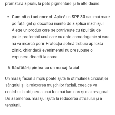
prematură a pielii, la pete pigmentare și la alte daune.
Cum să o faci corect
: Aplică un
SPF 30
sau mai mare
pe față, gât și decolteu înainte de a aplica machiajul.
Alege un produs care se potrivește cu tipul tău de
piele, preferabil unul care nu este comedogenic și care
nu va încarcă porii. Protecția solară trebuie aplicată
zilnic, chiar dacă evenimentul nu presupune o
expunere directă la soare.
Răsfăță-ți pielea cu un masaj facial
Un masaj facial simplu poate ajuta la stimularea circulației
sângelui și la relaxarea mușchilor faciali, ceea ce va
contribui la obținerea unui ten mai luminos și mai revigorat.
De asemenea, masajul ajută la reducerea stresului și a
tensiunii.