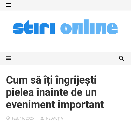
Skip
to
content
Cum să îți îngrijești
pielea înainte de un
eveniment important
FEB. 16, 2025
REDACȚIA