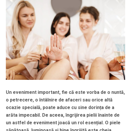
Un eveniment important, fie că este vorba de o nuntă,
o petrecere, o întâlnire de afaceri sau orice altă
ocazie specială, poate aduce cu sine dorința de a
arăta impecabil. De aceea, îngrijirea pielii înainte de
un astfel de eveniment joacă un rol esențial. O piele
sănătoasă, luminoasă și bine îngrijită este cheia