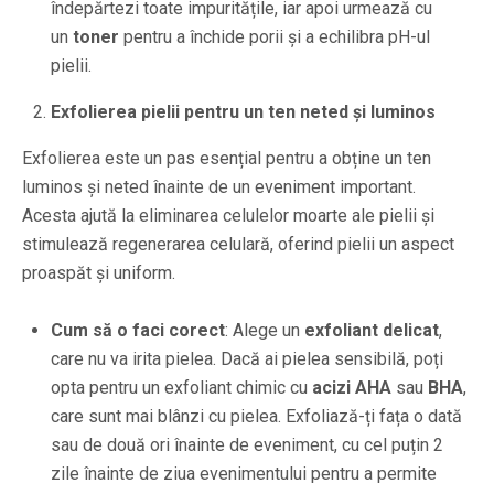
îndepărtezi toate impuritățile, iar apoi urmează cu
un
toner
pentru a închide porii și a echilibra pH-ul
pielii.
Exfolierea pielii pentru un ten neted și luminos
Exfolierea este un pas esențial pentru a obține un ten
luminos și neted înainte de un eveniment important.
Acesta ajută la eliminarea celulelor moarte ale pielii și
stimulează regenerarea celulară, oferind pielii un aspect
proaspăt și uniform.
Cum să o faci corect
: Alege un
exfoliant delicat
,
care nu va irita pielea. Dacă ai pielea sensibilă, poți
opta pentru un exfoliant chimic cu
acizi AHA
sau
BHA
,
care sunt mai blânzi cu pielea. Exfoliază-ți fața o dată
sau de două ori înainte de eveniment, cu cel puțin 2
zile înainte de ziua evenimentului pentru a permite