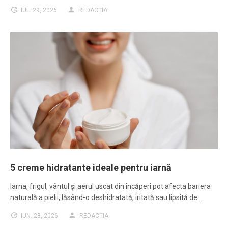
IUL. 29, 2026
REDACȚIA
5 creme hidratante ideale pentru iarnă
Iarna, frigul, vântul și aerul uscat din încăperi pot afecta bariera
naturală a pielii, lăsând-o deshidratată, iritată sau lipsită de…
IUN. 28, 2026
REDACȚIA