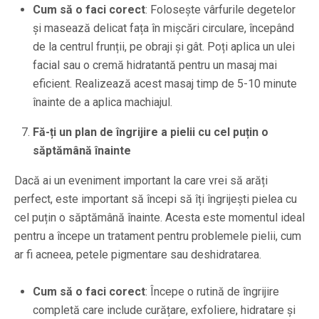
Cum să o faci corect
: Folosește vârfurile degetelor
și masează delicat fața în mișcări circulare, începând
de la centrul frunții, pe obraji și gât. Poți aplica un ulei
facial sau o cremă hidratantă pentru un masaj mai
eficient. Realizează acest masaj timp de 5-10 minute
înainte de a aplica machiajul.
Fă-ți un plan de îngrijire a pielii cu cel puțin o
săptămână înainte
Dacă ai un eveniment important la care vrei să arăți
perfect, este important să începi să îți îngrijești pielea cu
cel puțin o săptămână înainte. Acesta este momentul ideal
pentru a începe un tratament pentru problemele pielii, cum
ar fi acneea, petele pigmentare sau deshidratarea.
Cum să o faci corect
: Începe o rutină de îngrijire
completă care include curățare, exfoliere, hidratare și