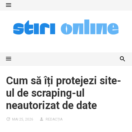
Skip
to
content
Cum să îți protejezi site-
ul de scraping-ul
neautorizat de date
MAI 25, 2026
REDACȚIA