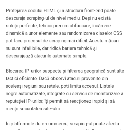
Protejarea codului HTML și a structurii front-end poate
descuraja scraping-ul de nivel mediu. Deși nu există
soluții perfecte, tehnici precum obfuscare, încărcare
dinamică a unor elemente sau randomizarea claselor CSS
pot face procesul de scraping mai dificil. Aceste măsuri
nu sunt infailibile, dar ridică bariera tehnică și
descurajează atacurile automate simple.
Blocarea IP-urilor suspecte și filtrarea geografică sunt alte
tactici eficiente. Dacă observi atacuri provenite din
aceleași regiuni sau rețele, poți limita accesul. Listele
negre automatizate, integrate cu servicii de monitorizare a
reputației IP-urilor, îți permit să reacționezi rapid și să
menții securitatea site-ului.
În platformele de e-commerce, scraping-ul poate afecta