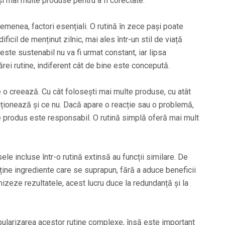
i mai multe produse pentru a fi corectate.
menea, factori esențiali. O rutină în zece pași poate
ificil de menținut zilnic, mai ales într-un stil de viață
este sustenabil nu va fi urmat constant, iar lipsa
ărei rutine, indiferent cât de bine este concepută.
 o creează. Cu cât folosești mai multe produse, cu atât
cționează și ce nu. Dacă apare o reacție sau o problemă,
re produs este responsabil. O rutină simplă oferă mai mult
e incluse într-o rutină extinsă au funcții similare. De
ține ingrediente care se suprapun, fără a aduce beneficii
mizeze rezultatele, acest lucru duce la redundanță și la
opularizarea acestor rutine complexe, însă este important