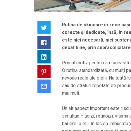
Rutina de skincare în zece pași 
Twitter
corecte și dedicate, însă, în re
este nici necesară, nici sustena
Facebook
decât bine, prin suprasolicitarea
LinkedIn
Primul motiv pentru care această a
O rutină standardizată, cu mulți pa
Pinterest
nevoile reale ale pielii. Nu toată 
sau de straturi repetate de produs
Email
mai mult.
Un alt aspect important este riscu
simultan – acizi, retinoizi, vitamin
barierei pielii. În loc să îmbunătă