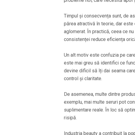
probleme noi, care necesită apoi ș
Timpul și consecvența sunt, de ase
părea atractivă în teorie, dar este d
aglomerat. În practică, ceea ce nu 
consistenței reduce eficiența oric
Un alt motiv este confuzia pe care
este mai greu să identifici ce fun
devine dificil să îți dai seama ca
control și claritate.
De asemenea, multe dintre produsel
exemplu, mai multe seruri pot con
suplimentare reale. În loc să opti
risipă.
Industria beauty a contribuit la p