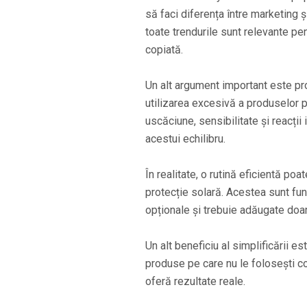
să faci diferența între marketing ș
toate trendurile sunt relevante pentr
copiată.
Un alt argument important este prote
utilizarea excesivă a produselor p
uscăciune, sensibilitate și reacții 
acestui echilibru.
În realitate, o rutină eficientă poat
protecție solară. Acestea sunt fun
opționale și trebuie adăugate doar 
Un alt beneficiu al simplificării e
produse pe care nu le folosești co
oferă rezultate reale.