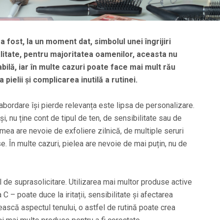
a fost, la un moment dat, simbolul unei îngrijiri
alitate, pentru majoritatea oamenilor, aceasta nu
bilă, iar în multe cazuri poate face mai mult rău
 pielii și complicarea inutilă a rutinei.
bordare își pierde relevanța este lipsa de personalizare.
și, nu ține cont de tipul de ten, de sensibilitate sau de
lumea are nevoie de exfoliere zilnică, de multiple seruri
e. În multe cazuri, pielea are nevoie de mai puțin, nu de
l de suprasolicitare. Utilizarea mai multor produse active
a C – poate duce la iritații, sensibilitate și afectarea
țească aspectul tenului, o astfel de rutină poate crea