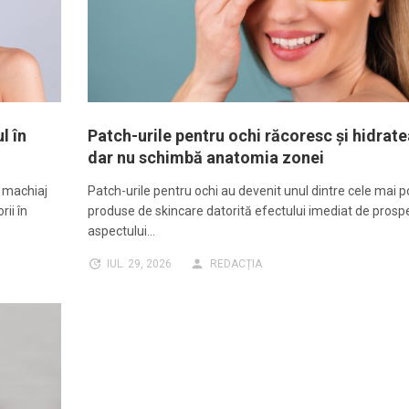
l în
Patch-urile pentru ochi răcoresc și hidrat
dar nu schimbă anatomia zonei
n machiaj
Patch-urile pentru ochi au devenit unul dintre cele mai 
ii în
produse de skincare datorită efectului imediat de prosp
aspectului…
IUL. 29, 2026
REDACȚIA