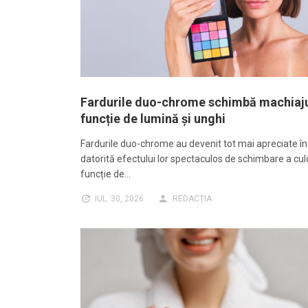
Fardurile duo-chrome schimbă machiaju
funcție de lumină și unghi
Fardurile duo-chrome au devenit tot mai apreciate î
datorită efectului lor spectaculos de schimbare a culor
funcție de…
IUL. 30, 2026
REDACȚIA