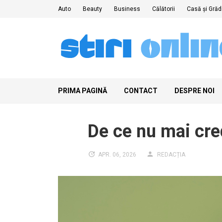
Skip
Auto
Beauty
Business
Călătorii
Casă și Grăd
to
content
PRIMA PAGINĂ
CONTACT
DESPRE NOI
De ce nu mai cred
APR. 06, 2026
REDACȚIA