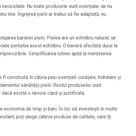
i necesitate. Nu toate produsele sunt esențiale, iar nu
u tine. Îngrijirea pielii ar trebui să fie adaptată, nu
jarea barierei pielii. Pielea are un echilibru natural, iar
oate perturba acest echilibru. O barieră afectată duce la
imprevizibile. Simplificarea rutinei ajută la menținerea
e fi construită în câțiva pași esențiali: curățare, hidratare și
damentul sănătății pielii. Restul produselor sunt
dacă există o nevoie clară și justificată.
ste economia de timp și bani. În loc să investești în multe
nstant, poți alege câteva produse de calitate, care îți