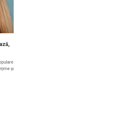
ează,
populare
ețime și