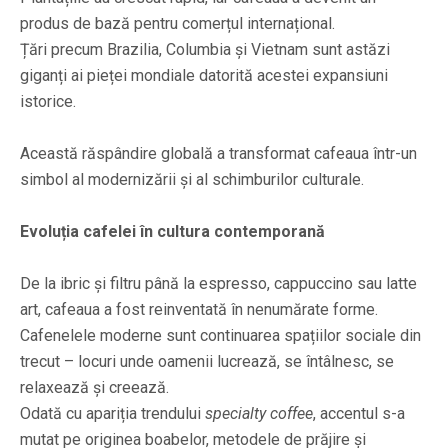
produs de bază pentru comerțul internațional.
Țări precum Brazilia, Columbia și Vietnam sunt astăzi
giganți ai pieței mondiale datorită acestei expansiuni
istorice.
Această răspândire globală a transformat cafeaua într-un
simbol al modernizării și al schimburilor culturale.
Evoluția cafelei în cultura contemporană
De la ibric și filtru până la espresso, cappuccino sau latte
art, cafeaua a fost reinventată în nenumărate forme.
Cafenelele moderne sunt continuarea spațiilor sociale din
trecut – locuri unde oamenii lucrează, se întâlnesc, se
relaxează și creează.
Odată cu apariția trendului
specialty coffee
, accentul s-a
mutat pe originea boabelor, metodele de prăjire și