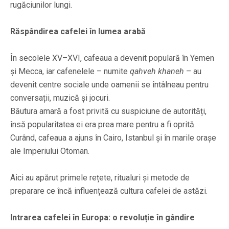
rugăciunilor lungi.
Răspândirea cafelei în lumea arabă
În secolele XV–XVI, cafeaua a devenit populară în Yemen
și Mecca, iar cafenelele – numite
qahveh khaneh
– au
devenit centre sociale unde oamenii se întâlneau pentru
conversații, muzică și jocuri.
Băutura amară a fost privită cu suspiciune de autorități,
însă popularitatea ei era prea mare pentru a fi oprită.
Curând, cafeaua a ajuns în Cairo, Istanbul și în marile orașe
ale Imperiului Otoman.
Aici au apărut primele rețete, ritualuri și metode de
preparare ce încă influențează cultura cafelei de astăzi.
Intrarea cafelei în Europa: o revoluție în gândire