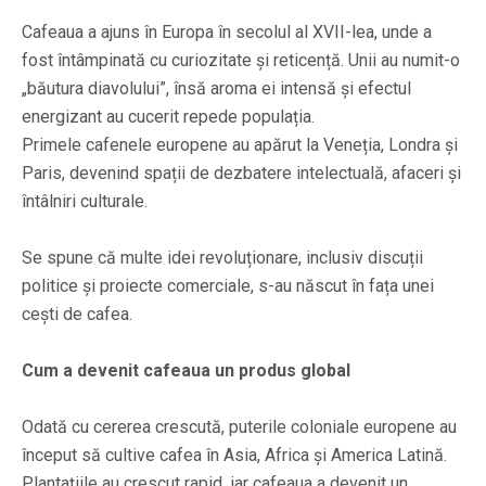
Cafeaua a ajuns în Europa în secolul al XVII-lea, unde a
fost întâmpinată cu curiozitate și reticență. Unii au numit-o
„băutura diavolului”, însă aroma ei intensă și efectul
energizant au cucerit repede populația.
Primele cafenele europene au apărut la Veneția, Londra și
Paris, devenind spații de dezbatere intelectuală, afaceri și
întâlniri culturale.
Se spune că multe idei revoluționare, inclusiv discuții
politice și proiecte comerciale, s-au născut în fața unei
cești de cafea.
Cum a devenit cafeaua un produs global
Odată cu cererea crescută, puterile coloniale europene au
început să cultive cafea în Asia, Africa și America Latină.
Plantațiile au crescut rapid, iar cafeaua a devenit un