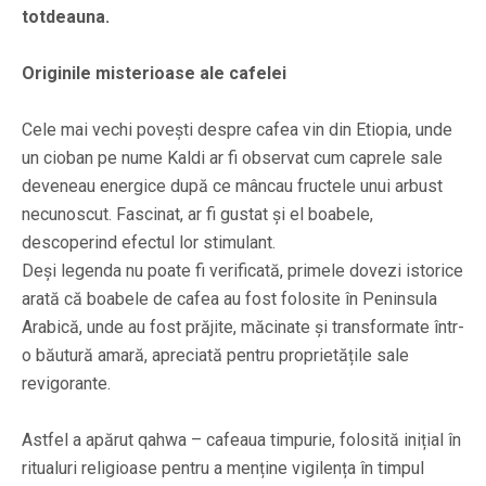
totdeauna.
Originile misterioase ale cafelei
Cele mai vechi povești despre cafea vin din Etiopia, unde
un cioban pe nume Kaldi ar fi observat cum caprele sale
deveneau energice după ce mâncau fructele unui arbust
necunoscut. Fascinat, ar fi gustat și el boabele,
descoperind efectul lor stimulant.
Deși legenda nu poate fi verificată, primele dovezi istorice
arată că boabele de cafea au fost folosite în Peninsula
Arabică, unde au fost prăjite, măcinate și transformate într-
o băutură amară, apreciată pentru proprietățile sale
revigorante.
Astfel a apărut qahwa – cafeaua timpurie, folosită inițial în
ritualuri religioase pentru a menține vigilența în timpul