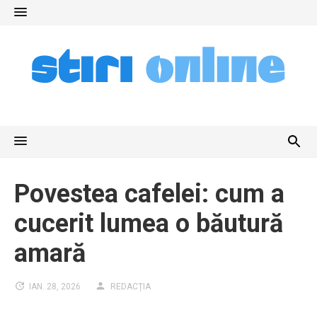
Skip
to
content
Povestea cafelei: cum a
cucerit lumea o băutură
amară
IAN. 28, 2026
REDACȚIA