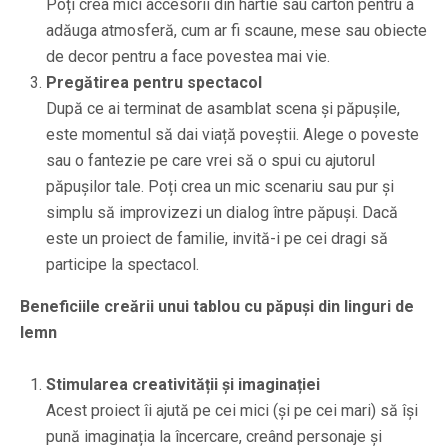
Poți crea mici accesorii din hârtie sau carton pentru a
adăuga atmosferă, cum ar fi scaune, mese sau obiecte
de decor pentru a face povestea mai vie.
Pregătirea pentru spectacol
După ce ai terminat de asamblat scena și păpușile,
este momentul să dai viață poveștii. Alege o poveste
sau o fantezie pe care vrei să o spui cu ajutorul
păpușilor tale. Poți crea un mic scenariu sau pur și
simplu să improvizezi un dialog între păpuși. Dacă
este un proiect de familie, invită-i pe cei dragi să
participe la spectacol.
Beneficiile creării unui tablou cu păpuși din linguri de
lemn
Stimularea creativității și imaginației
Acest proiect îi ajută pe cei mici (și pe cei mari) să își
pună imaginația la încercare, creând personaje și