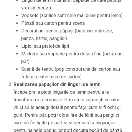
Linguri de lemn (numărul depinde de câte păpuși
vrei să creezi)
Vopsele (acrilice sunt cele mai bune pentru lemn)
Pânză sau carton pentru scenă
Decorațiuni pentru păpuși (butoane, mărgele,
pânză, hârtie, panglici)
Lipici sau pistol de lipit
Markere sau vopsele pentru detalii fine (ochi, guri,
păr)
Scenă de teatru (poți construi una din carton sau
folosi o cutie mare de carton)
Realizarea păpușilor din linguri de lemn
Începe prin a picta lingurile de lemn pentru a le
transforma în personaje. Poți să le vopsești în culori
vii și să le adaugi detalii pentru față, cum ar fi ochi și
gură. Pentru păr, poți folosi fire de lână sau panglici
care să fie lipite pe partea superioară a lingurii, iar
pentru hainele păpușilor poți decupa bucăți de pânză