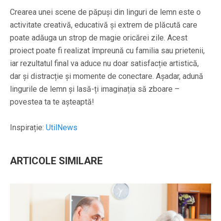
Crearea unei scene de păpuși din linguri de lemn este o
activitate creativă, educativă și extrem de plăcută care
poate adăuga un strop de magie oricărei zile. Acest
proiect poate fi realizat împreună cu familia sau prietenii,
iar rezultatul final va aduce nu doar satisfacție artistică,
dar și distracție și momente de conectare. Așadar, adună
lingurile de lemn și lasă-ți imaginația să zboare –
povestea ta te așteaptă!
Inspirație:
UtilNews
ARTICOLE SIMILARE