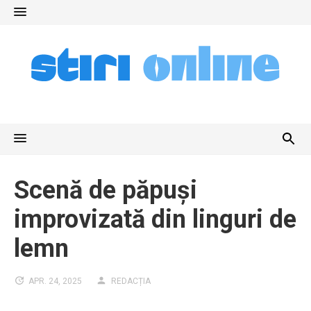
Skip
to
content
Scenă de păpuși
improvizată din linguri de
lemn
APR. 24, 2025
REDACȚIA