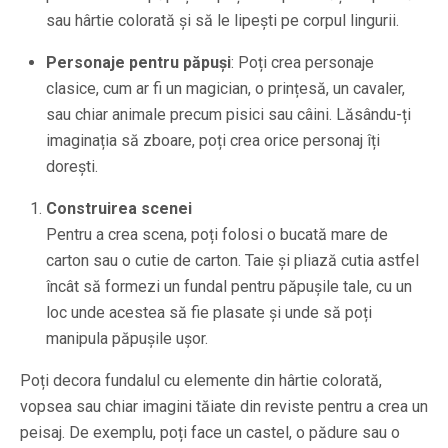
sau hârtie colorată și să le lipești pe corpul lingurii.
Personaje pentru păpuși
: Poți crea personaje
clasice, cum ar fi un magician, o prințesă, un cavaler,
sau chiar animale precum pisici sau câini. Lăsându-ți
imaginația să zboare, poți crea orice personaj îți
dorești.
Construirea scenei
Pentru a crea scena, poți folosi o bucată mare de
carton sau o cutie de carton. Taie și pliază cutia astfel
încât să formezi un fundal pentru păpușile tale, cu un
loc unde acestea să fie plasate și unde să poți
manipula păpușile ușor.
Poți decora fundalul cu elemente din hârtie colorată,
vopsea sau chiar imagini tăiate din reviste pentru a crea un
peisaj. De exemplu, poți face un castel, o pădure sau o