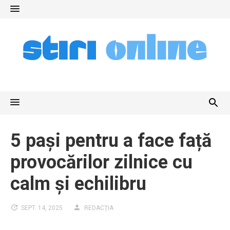
Skip
to
content
5 pași pentru a face față
provocărilor zilnice cu
calm și echilibru
SEPT. 14, 2025
REDACȚIA