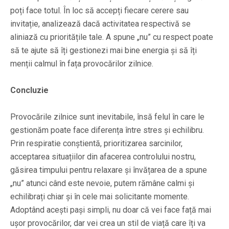
poți face totul. În loc să accepți fiecare cerere sau
invitație, analizează dacă activitatea respectivă se
aliniază cu prioritățile tale. A spune „nu” cu respect poate
să te ajute să îți gestionezi mai bine energia și să îți
menții calmul în fața provocărilor zilnice.
Concluzie
Provocările zilnice sunt inevitabile, însă felul în care le
gestionăm poate face diferența între stres și echilibru.
Prin respiratie conștientă, prioritizarea sarcinilor,
acceptarea situațiilor din afacerea controlului nostru,
găsirea timpului pentru relaxare și învățarea de a spune
„nu” atunci când este nevoie, putem rămâne calmi și
echilibrați chiar și în cele mai solicitante momente.
Adoptând acești pași simpli, nu doar că vei face față mai
ușor provocărilor, dar vei crea un stil de viață care îți va