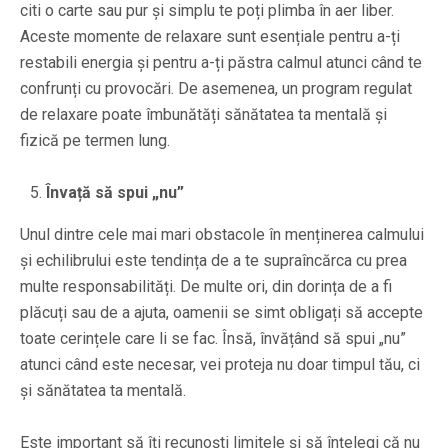
citi o carte sau pur și simplu te poți plimba în aer liber.
Aceste momente de relaxare sunt esențiale pentru a-ți
restabili energia și pentru a-ți păstra calmul atunci când te
confrunți cu provocări. De asemenea, un program regulat
de relaxare poate îmbunătăți sănătatea ta mentală și
fizică pe termen lung.
Învață să spui „nu”
Unul dintre cele mai mari obstacole în menținerea calmului
și echilibrului este tendința de a te supraîncărca cu prea
multe responsabilități. De multe ori, din dorința de a fi
plăcuți sau de a ajuta, oamenii se simt obligați să accepte
toate cerințele care li se fac. Însă, învățând să spui „nu”
atunci când este necesar, vei proteja nu doar timpul tău, ci
și sănătatea ta mentală.
Este important să îți recunoști limitele și să înțelegi că nu