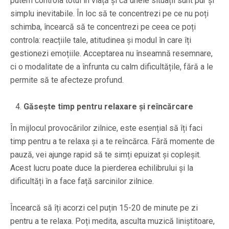
putem controla totul în viață și că unele situații sunt pur și
simplu inevitabile. În loc să te concentrezi pe ce nu poți
schimba, încearcă să te concentrezi pe ceea ce poți
controla: reacțiile tale, atitudinea și modul în care îți
gestionezi emoțiile. Acceptarea nu înseamnă resemnare,
ci o modalitate de a înfrunta cu calm dificultățile, fără a le
permite să te afecteze profund.
Găsește timp pentru relaxare și reîncărcare
În mijlocul provocărilor zilnice, este esențial să îți faci
timp pentru a te relaxa și a te reîncărca. Fără momente de
pauză, vei ajunge rapid să te simți epuizat și copleșit.
Acest lucru poate duce la pierderea echilibrului și la
dificultăți în a face față sarcinilor zilnice.
Încearcă să îți acorzi cel puțin 15-20 de minute pe zi
pentru a te relaxa. Poți medita, asculta muzică liniștitoare,