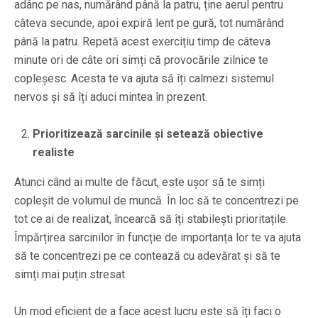
adânc pe nas, numărând până la patru, ține aerul pentru
câteva secunde, apoi expiră lent pe gură, tot numărând
până la patru. Repetă acest exercițiu timp de câteva
minute ori de câte ori simți că provocările zilnice te
copleșesc. Acesta te va ajuta să îți calmezi sistemul
nervos și să îți aduci mintea în prezent.
Prioritizează sarcinile și setează obiective
realiste
Atunci când ai multe de făcut, este ușor să te simți
copleșit de volumul de muncă. În loc să te concentrezi pe
tot ce ai de realizat, încearcă să îți stabilești prioritațile.
Împărțirea sarcinilor în funcție de importanța lor te va ajuta
să te concentrezi pe ce contează cu adevărat și să te
simți mai puțin stresat.
Un mod eficient de a face acest lucru este să îți faci o