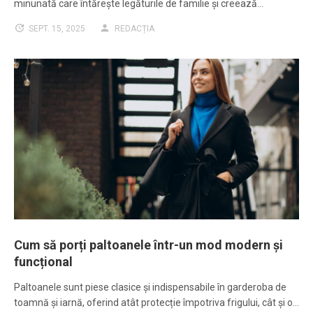
minunată care întărește legăturile de familie și creează…
SEPT. 15, 2025
REDACȚIA
Cum să porți paltoanele într-un mod modern și
funcțional
Paltoanele sunt piese clasice și indispensabile în garderoba de
toamnă și iarnă, oferind atât protecție împotriva frigului, cât și o…