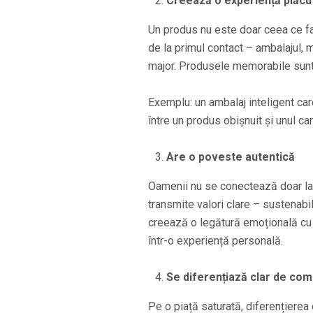
Creează o experiență plăcu
Un produs nu este doar ceea ce fac
de la primul contact – ambalajul, m
major. Produsele memorabile sunt i
Exemplu: un ambalaj inteligent car
între un produs obișnuit și unul c
Are o poveste autentică
Oamenii nu se conectează doar la p
transmite valori clare – sustenabili
creează o legătură emoțională cu 
într-o experiență personală.
Se diferențiază clar de com
Pe o piață saturată, diferențierea