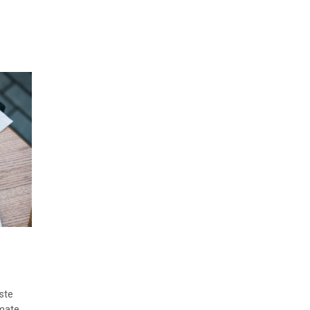
este
omate