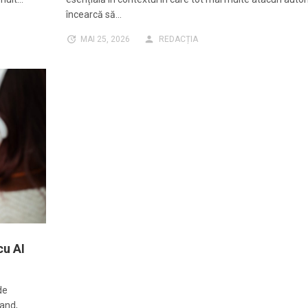
încearcă să…
MAI 25, 2026
REDACȚIA
cu AI
de
rand,