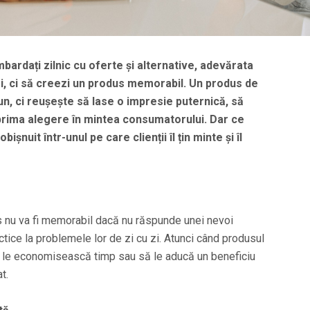
mbardați zilnic cu oferte și alternative, adevărata
, ci să creezi un
produs memorabil
. Un produs de
un, ci reușește să lase o impresie puternică, să
rima alegere în mintea consumatorului. Dar ce
șnuit într-unul pe care clienții îl țin minte și îl
dus nu va fi memorabil dacă nu răspunde unei nevoi
ractice la problemele lor de zi cu zi. Atunci când produsul
să le economisească timp sau să le aducă un beneficiu
t.