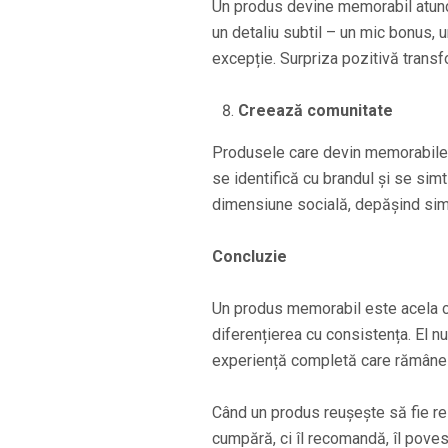
Un produs devine memorabil atunci
un detaliu subtil – un mic bonus, 
excepție. Surpriza pozitivă transfo
Creează comunitate
Produsele care devin memorabile r
se identifică cu brandul și se sim
dimensiune socială, depășind simpl
Concluzie
Un produs memorabil este acela ca
diferențierea cu consistența. El n
experiență completă care rămâne în
Când un produs reușește să fie rele
cumpără, ci îl recomandă, îl poveste