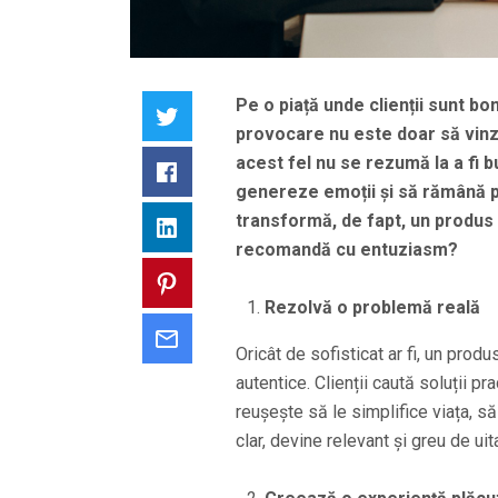
Pe o piață unde clienții sunt bo
Twitter
provocare nu este doar să vinzi
acest fel nu se rezumă la a fi b
Facebook
genereze emoții și să rămână p
transformă, de fapt, un produs obi
LinkedIn
recomandă cu entuziasm?
Pinterest
Rezolvă o problemă reală
Email
Oricât de sofisticat ar fi, un pro
autentice. Clienții caută soluții p
reușește să le simplifice viața, 
clar, devine relevant și greu de uita