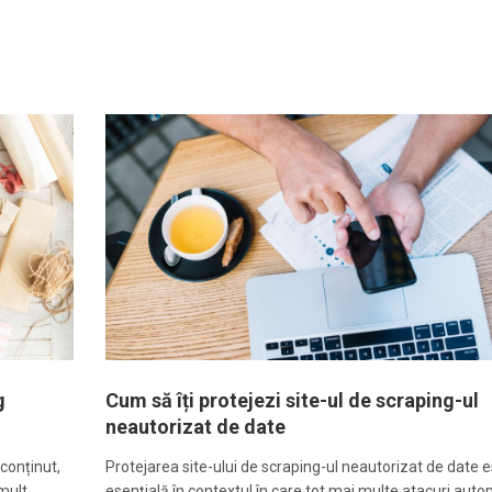
g
Cum să îți protejezi site-ul de scraping-ul
neautorizat de date
 conținut,
Protejarea site-ului de scraping-ul neautorizat de date 
 mult…
esențială în contextul în care tot mai multe atacuri aut