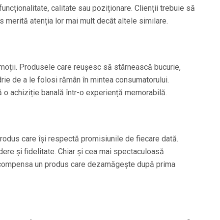
uncționalitate, calitate sau poziționare. Clienții trebuie să
merită atenția lor mai mult decât altele similare.
moții. Produsele care reușesc să stârnească bucurie,
rie de a le folosi rămân în mintea consumatorului.
 o achiziție banală într-o experiență memorabilă.
produs care își respectă promisiunile de fiecare dată.
ere și fidelitate. Chiar și cea mai spectaculoasă
 compensa un produs care dezamăgește după prima