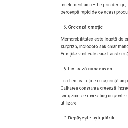
un element unic – fie prin design, f
perceapă rapid de ce acest produs 
Creează emoție
Memorabilitatea este legată de e
surpriză, încredere sau chiar mând
Emoțiile sunt cele care transformă
Livrează consecvent
Un client va reține cu ușurință un 
Calitatea constantă creează încred
campanie de marketing nu poate
utilizare.
Depășește așteptările