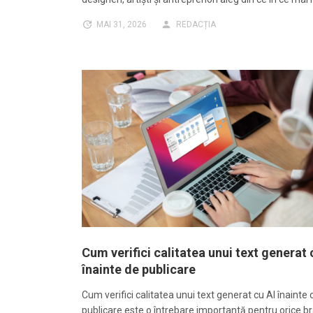
MAI 31, 2026
REDACȚIA
Cum verifici calitatea unui text generat 
înainte de publicare
Cum verifici calitatea unui text generat cu AI înainte 
publicare este o întrebare importantă pentru orice b