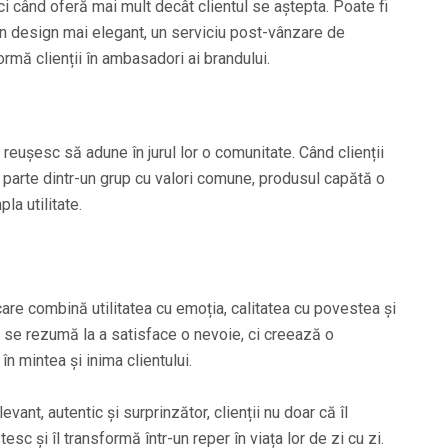
 când oferă mai mult decât clientul se aștepta. Poate fi
un design mai elegant, un serviciu post-vânzare de
rmă clienții în ambasadori ai brandului.
eușesc să adune în jurul lor o comunitate. Când clienții
t parte dintr-un grup cu valori comune, produsul capătă o
a utilitate.
re combină utilitatea cu emoția, calitatea cu povestea și
u se rezumă la a satisface o nevoie, ci creează o
 mintea și inima clientului.
vant, autentic și surprinzător, clienții nu doar că îl
sc și îl transformă într-un reper în viața lor de zi cu zi.