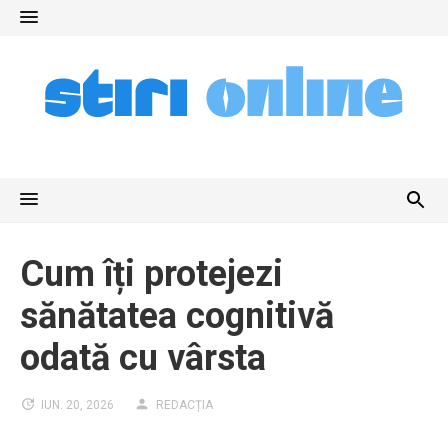
Skip
to
content
Cum îți protejezi
sănătatea cognitivă
odată cu vârsta
IUN. 20, 2026
REDACȚIA