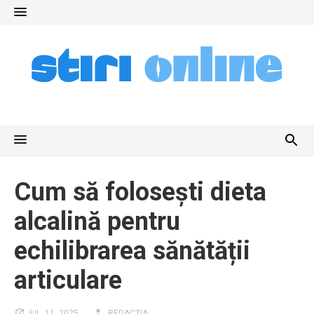
Skip
to
content
Cum să folosești dieta
alcalină pentru
echilibrarea sănătății
articulare
IUL. 11, 2025
REDACȚIA