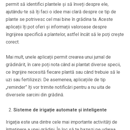
permit să identifici plantele și să înveți despre ele,
ajutându-te să îți faci o idee mai clară despre ce tip de
plante se potrivesc cel mai bine în grădina ta. Aceste
aplicații îți pot oferi și informații valoroase despre
îngrijirea specifică a plantelor, astfel încât să le poți crește
corect.
Mai mult, unele aplicații permit crearea unui jurnal de
grădinărit, în care poți nota când ai plantat diverse specii,
ce îngrijire necesită fiecare plantă sau când trebuie să le
uzi sau fertilizezi. De asemenea, aplicațiile de tip
„reminder” îți vor trimite notificări pentru a nu uita de
diversele sarcini din grădină.
Sisteme de irigație automate și inteligente
Irigația este una dintre cele mai importante activități de
întreținere a unei grădini. În loc să te bazezi pe udarea