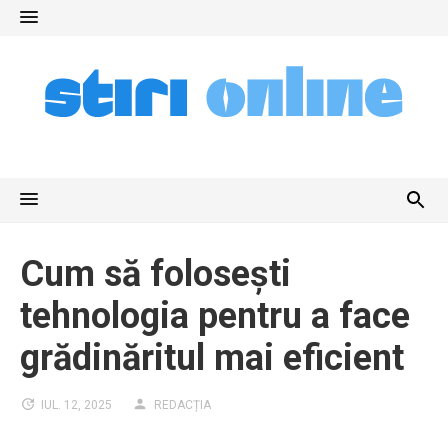
Skip
to
content
Cum să folosești
tehnologia pentru a face
grădinăritul mai eficient
IUL. 12, 2025
REDACȚIA