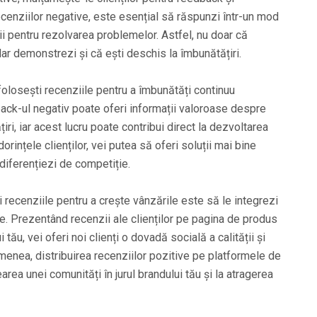
recenziilor negative, este esențial să răspunzi într-un mod
ii pentru rezolvarea problemelor. Astfel, nu doar că
 dar demonstrezi și că ești deschis la îmbunătățiri.
losești recenziile pentru a îmbunătăți continuu
back-ul negativ poate oferi informații valoroase despre
ri, iar acest lucru poate contribui direct la dezvoltarea
dorințele clienților, vei putea să oferi soluții mai bine
 diferențiezi de competiție.
i recenziile pentru a crește vânzările este să le integrezi
ale. Prezentând recenzii ale clienților pe pagina de produs
 tău, vei oferi noi clienți o dovadă socială a calității și
menea, distribuirea recenziilor pozitive pe platformele de
area unei comunități în jurul brandului tău și la atragerea