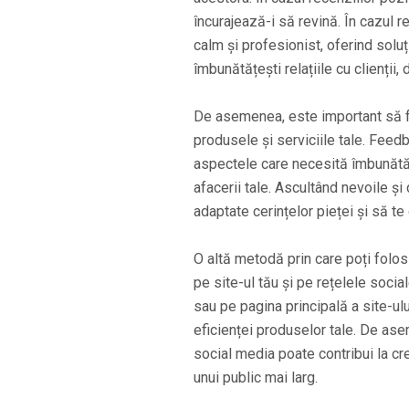
încurajează-i să revină. În cazul 
calm și profesionist, oferind soluț
îmbunătățești relațiile cu clienții,
De asemenea, este important să fo
produsele și serviciile tale. Feed
aspectele care necesită îmbunătăți
afacerii tale. Ascultând nevoile și 
adaptate cerințelor pieței și să te
O altă metodă prin care poți folos
pe site-ul tău și pe rețelele soci
sau pe pagina principală a site-ului
eficienței produselor tale. De ase
social media poate contribui la cre
unui public mai larg.