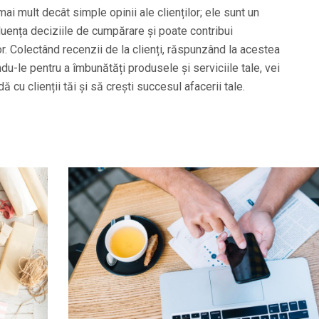
mai mult decât simple opinii ale clienților; ele sunt un
luența deciziile de cumpărare și poate contribui
or. Colectând recenzii de la clienți, răspunzând la acestea
du-le pentru a îmbunătăți produsele și serviciile tale, vei
ă cu clienții tăi și să crești succesul afacerii tale.