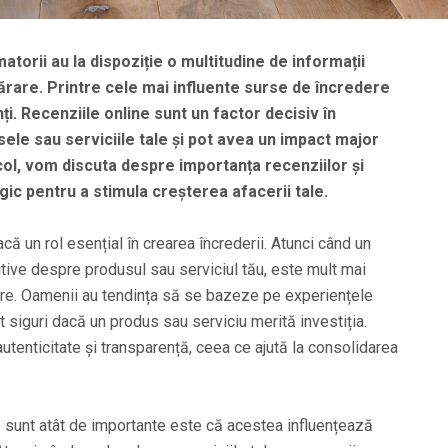
atorii au la dispoziție o multitudine de informații
ărare. Printre cele mai influente surse de încredere
ți. Recenziile online sunt un factor decisiv în
le sau serviciile tale și pot avea un impact major
icol, vom discuta despre importanța recenziilor și
gic pentru a stimula creșterea afacerii tale.
acă un rol esențial în crearea încrederii. Atunci când un
itive despre produsul sau serviciul tău, este mult mai
are. Oamenii au tendința să se bazeze pe experiențele
t siguri dacă un produs sau serviciu merită investiția.
tenticitate și transparență, ceea ce ajută la consolidarea
e sunt atât de importante este că acestea influențează