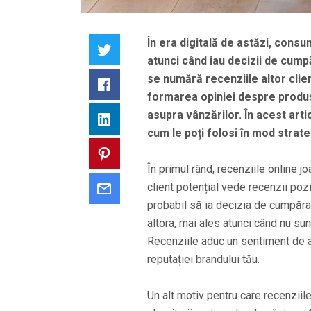
În era digitală de astăzi, consum
Twitter
atunci când iau decizii de cump
se numără recenziile altor clien
Facebook
formarea opiniei despre produse
asupra vânzărilor. În acest art
LinkedIn
cum le poți folosi în mod strate
Pinterest
În primul rând, recenziile online jo
client potențial vede recenzii poz
Email
probabil să ia decizia de cumpăr
altora, mai ales atunci când nu sun
Recenziile aduc un sentiment de au
reputației brandului tău.
Un alt motiv pentru care recenziil