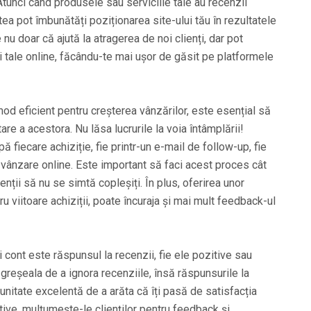
Atunci când produsele sau serviciile tale au recenzii
ea pot îmbunătăți poziționarea site-ului tău în rezultatele
e nu doar că ajută la atragerea de noi clienți, dar pot
ății tale online, făcându-te mai ușor de găsit pe platformele
mod eficient pentru creșterea vânzărilor, este esențial să
e a acestora. Nu lăsa lucrurile la voia întâmplării!
upă fiecare achiziție, fie printr-un e-mail de follow-up, fie
 vânzare online. Este important să faci acest proces cât
ienții să nu se simtă copleșiți. În plus, oferirea unor
ru viitoare achiziții, poate încuraja și mai mult feedback-ul
i cont este răspunsul la recenzii, fie ele pozitive sau
 greșeala de a ignora recenziile, însă răspunsurile la
unitate excelentă de a arăta că îți pasă de satisfacția
itive, mulțumește-le clienților pentru feedback și