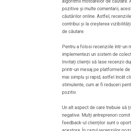
algoritmii motoarelor de căutare. 
pozitive și multe comentarii, acest
căutărilor online. Astfel, recenziil
contribui și la creșterea vizibilit
de căutare.
Pentru a folosi recenziile într-un 
implementezi un sistem de colectar
Invitați clienții să lase recenzii d
printr-un mesaj pe platformele de
mai simplu și rapid, astfel încât cl
stimulente, cum ar fi reduceri pent
pozitiv.
Un alt aspect de care trebuie să ți
negative. Mulți antreprenori comit
feedback-ul clienților sunt o oport
acestora. În cazul recenziilor poz