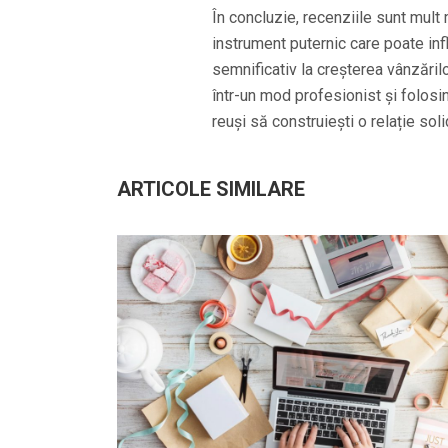
În concluzie, recenziile sunt mult 
instrument puternic care poate inf
semnificativ la creșterea vânzăril
într-un mod profesionist și folosin
reuși să construiești o relație solid
ARTICOLE SIMILARE